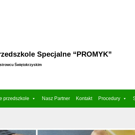
rzedszkole Specjalne “PROMYK”
strowcu Świętokrzyskim
e przedszkole
Nasz Partner
Kontakt
Procedury