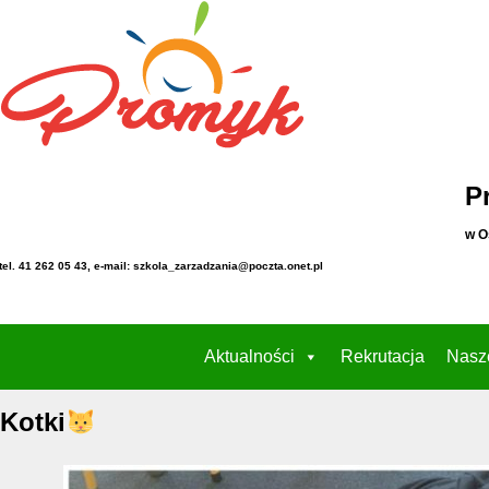
P
w O
tel. 41 262 05 43, e-mail: szkola_zarzadzania@poczta.onet.pl
Aktualności
Rekrutacja
Nasz
Kotki