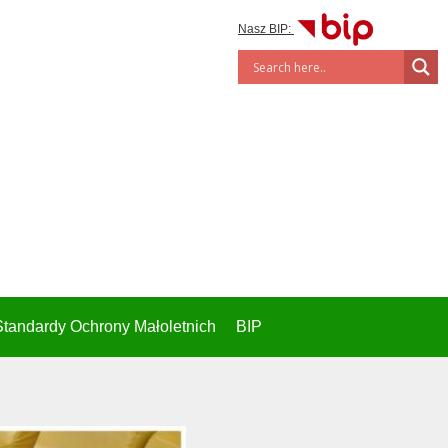
Nasz BIP:
Standardy Ochrony Małoletnich
BIP