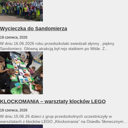
Wycieczka do Sandomierza
18 czerwca, 2026
W dniu 16.06.2026 roku przedszkolaki zwiedzali słynny , piękny
Sandomierz. Główną atrakcją był rejs statkiem po Wiśle. Z...
KLOCKOMANIA – warsztaty klocków LEGO
18 czerwca, 2026
W dniu 15.06.26 dzieci z grup przedszkolnych uczestniczyły w
warsztatach z klocków LEGO „Klockomania” na Osiedlu Słonecznym
14...