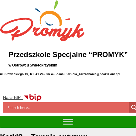
Przedszkole Specjalne “PROMYK”
w Ostrowcu Świętokrzyskim
ul. Słowackiego 19, tel. 41 262 05 43, e-mail: szkola_zarzadzania@poczta.onet.pl
Nasz BIP: