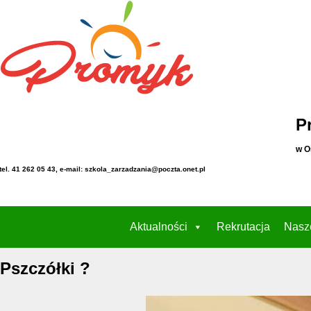
P
w O
tel. 41 262 05 43, e-mail: szkola_zarzadzania@poczta.onet.pl
Aktualności
Rekrutacja
Nasz
Pszczółki ?