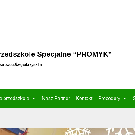
rzedszkole Specjalne “PROMYK”
strowcu Świętokrzyskim
e przedszkole
Nasz Partner
Kontakt
Procedury