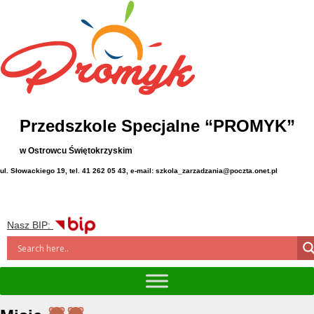
Przedszkole Specjalne “PROMYK”
w Ostrowcu Świętokrzyskim
ul. Słowackiego 19, tel. 41 262 05 43, e-mail: szkola_zarzadzania@poczta.onet.pl
Nasz BIP: