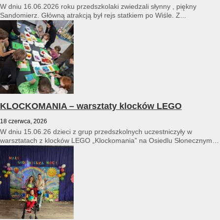
W dniu 16.06.2026 roku przedszkolaki zwiedzali słynny , piękny
Sandomierz. Główną atrakcją był rejs statkiem po Wiśle. Z...
KLOCKOMANIA – warsztaty klocków LEGO
18 czerwca, 2026
W dniu 15.06.26 dzieci z grup przedszkolnych uczestniczyły w
warsztatach z klocków LEGO „Klockomania” na Osiedlu Słonecznym
14...