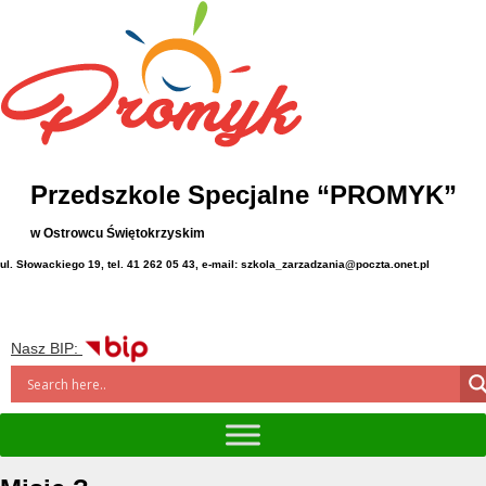
Przedszkole Specjalne “PROMYK”
w Ostrowcu Świętokrzyskim
ul. Słowackiego 19, tel. 41 262 05 43, e-mail: szkola_zarzadzania@poczta.onet.pl
Nasz BIP: