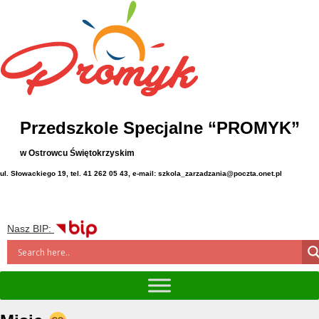
Przedszkole Specjalne “PROMYK”
w Ostrowcu Świętokrzyskim
ul. Słowackiego 19, tel. 41 262 05 43, e-mail: szkola_zarzadzania@poczta.onet.pl
Nasz BIP: