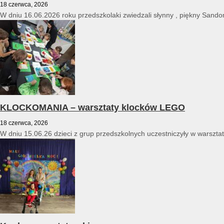
18 czerwca, 2026
W dniu 16.06.2026 roku przedszkolaki zwiedzali słynny , piękny Sandomi
KLOCKOMANIA – warsztaty klocków LEGO
18 czerwca, 2026
W dniu 15.06.26 dzieci z grup przedszkolnych uczestniczyły w warszt