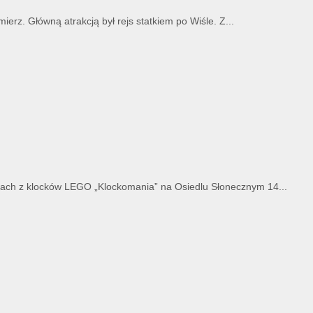
erz. Główną atrakcją był rejs statkiem po Wiśle. Z...
atach z klocków LEGO „Klockomania” na Osiedlu Słonecznym 14...