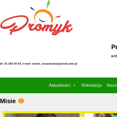
P
w O
tel. 41 262 05 43, e-mail: szkola_zarzadzania@poczta.onet.pl
Aktualności
Rekrutacja
Nasz
Misie