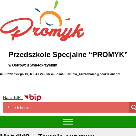
Przedszkole Specjalne “PROMYK”
w Ostrowcu Świętokrzyskim
ul. Słowackiego 19, tel. 41 262 05 43, e-mail: szkola_zarzadzania@poczta.onet.pl
Nasz BIP: