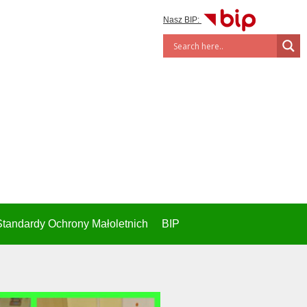
Nasz BIP:
Standardy Ochrony Małoletnich
BIP