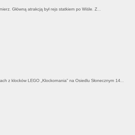
erz. Główną atrakcją był rejs statkiem po Wiśle. Z...
atach z klocków LEGO „Klockomania” na Osiedlu Słonecznym 14...