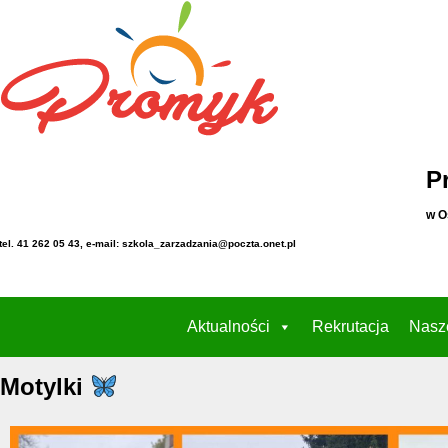
P
w O
tel. 41 262 05 43, e-mail: szkola_zarzadzania@poczta.onet.pl
Aktualności
Rekrutacja
Nasz
Motylki