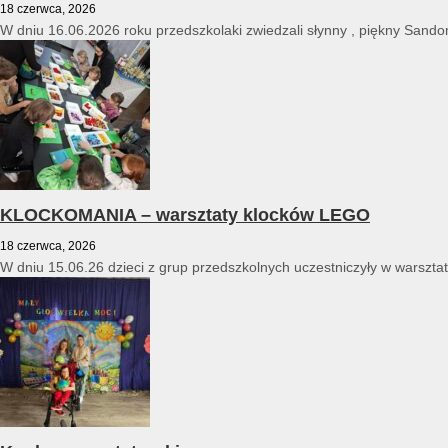
18 czerwca, 2026
W dniu 16.06.2026 roku przedszkolaki zwiedzali słynny , piękny Sandomi
KLOCKOMANIA – warsztaty klocków LEGO
18 czerwca, 2026
W dniu 15.06.26 dzieci z grup przedszkolnych uczestniczyły w warszt