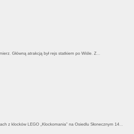
erz. Główną atrakcją był rejs statkiem po Wiśle. Z...
atach z klocków LEGO „Klockomania” na Osiedlu Słonecznym 14...