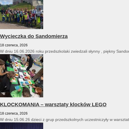
Wycieczka do Sandomierza
18 czerwca, 2026
W dniu 16.06.2026 roku przedszkolaki zwiedzali słynny , piękny Sandomi
KLOCKOMANIA – warsztaty klocków LEGO
18 czerwca, 2026
W dniu 15.06.26 dzieci z grup przedszkolnych uczestniczyły w warszt