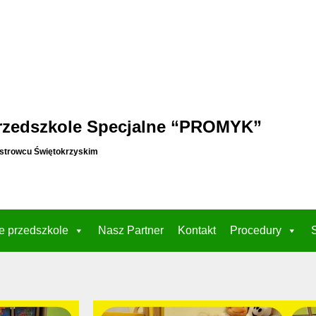
rzedszkole Specjalne “PROMYK”
strowcu Świętokrzyskim
e przedszkole
Nasz Partner
Kontakt
Procedury