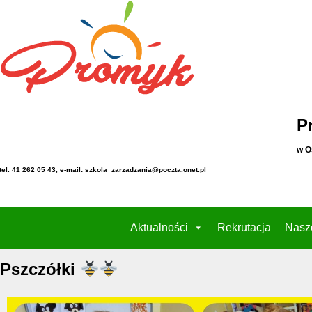
P
w O
tel. 41 262 05 43, e-mail: szkola_zarzadzania@poczta.onet.pl
Aktualności
Rekrutacja
Nasz
Pszczółki