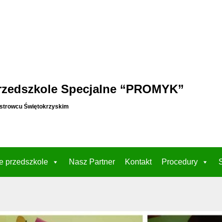
rzedszkole Specjalne “PROMYK”
strowcu Świętokrzyskim
e przedszkole
Nasz Partner
Kontakt
Procedury