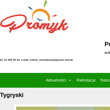
P
w O
tel. 41 262 05 43, e-mail: szkola_zarzadzania@poczta.onet.pl
Aktualności
Rekrutacja
Nasz
Tygryski