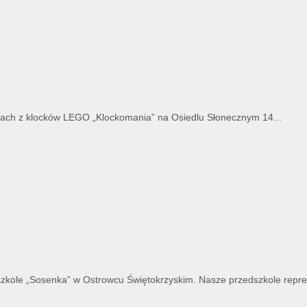
atach z klocków LEGO „Klockomania” na Osiedlu Słonecznym 14...
szkole „Sosenka” w Ostrowcu Świętokrzyskim. Nasze przedszkole reprez