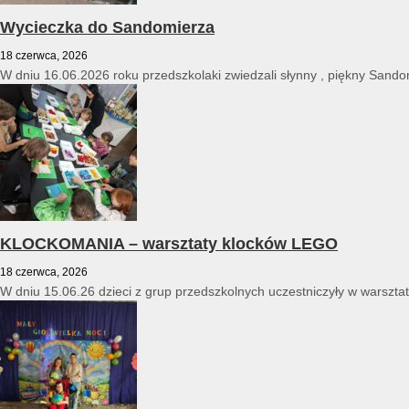
Wycieczka do Sandomierza
18 czerwca, 2026
W dniu 16.06.2026 roku przedszkolaki zwiedzali słynny , piękny Sandomi
KLOCKOMANIA – warsztaty klocków LEGO
18 czerwca, 2026
W dniu 15.06.26 dzieci z grup przedszkolnych uczestniczyły w warszt