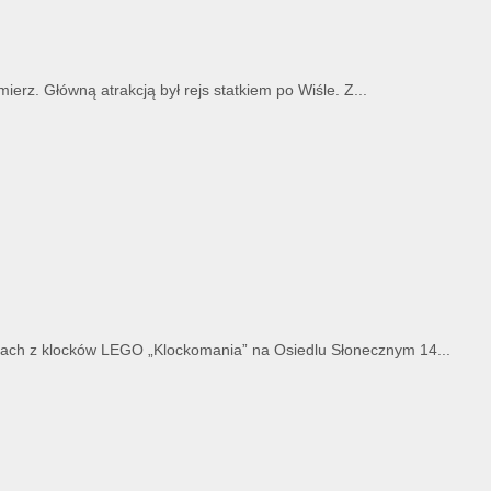
erz. Główną atrakcją był rejs statkiem po Wiśle. Z...
atach z klocków LEGO „Klockomania” na Osiedlu Słonecznym 14...