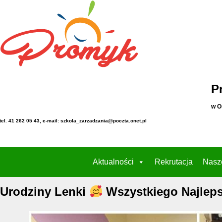
P
w O
tel. 41 262 05 43, e-mail: szkola_zarzadzania@poczta.onet.pl
Aktualności
Rekrutacja
Nasz
Urodziny Lenki
Wszystkiego Najlep