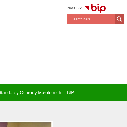
Nasz BIP:
Standardy Ochrony Małoletnich
BIP