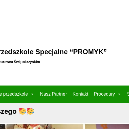
rzedszkole Specjalne “PROMYK”
strowcu Świętokrzyskim
e przedszkole
Nasz Partner
Kontakt
Procedury
szego