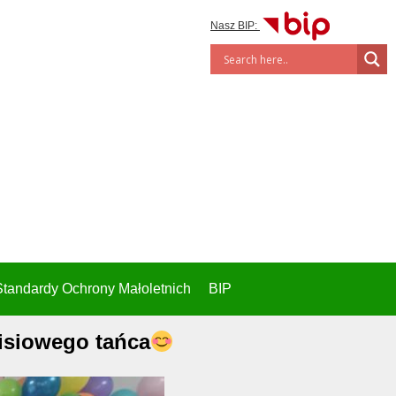
Nasz BIP:
Standardy Ochrony Małoletnich
BIP
isiowego tańca