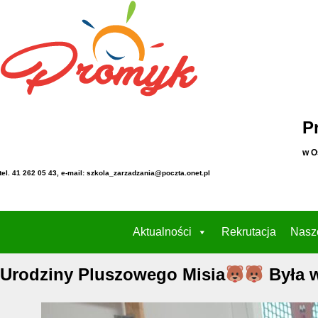
P
w O
tel. 41 262 05 43, e-mail: szkola_zarzadzania@poczta.onet.pl
Aktualności
Rekrutacja
Nasz
Urodziny Pluszowego Misia
Była w