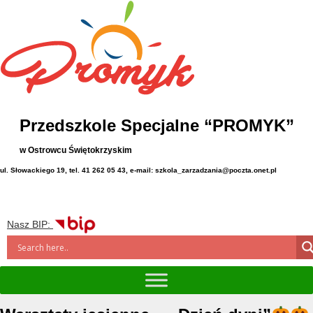
Przedszkole Specjalne “PROMYK”
w Ostrowcu Świętokrzyskim
ul. Słowackiego 19, tel. 41 262 05 43, e-mail: szkola_zarzadzania@poczta.onet.pl
Nasz BIP: