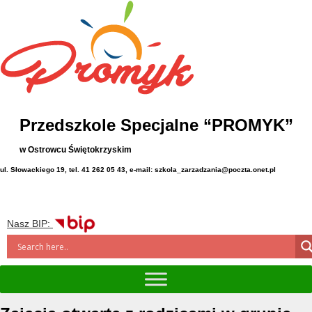
Przedszkole Specjalne “PROMYK”
w Ostrowcu Świętokrzyskim
ul. Słowackiego 19, tel. 41 262 05 43, e-mail: szkola_zarzadzania@poczta.onet.pl
Nasz BIP: