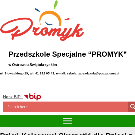
Przedszkole Specjalne “PROMYK”
w Ostrowcu Świętokrzyskim
ul. Słowackiego 19, tel. 41 262 05 43, e-mail: szkola_zarzadzania@poczta.onet.pl
Nasz BIP: