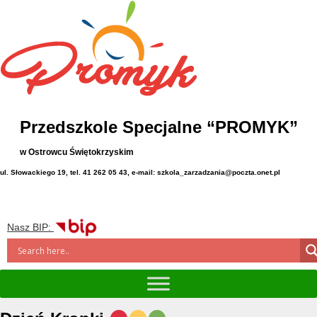
Przedszkole Specjalne “PROMYK”
w Ostrowcu Świętokrzyskim
ul. Słowackiego 19, tel. 41 262 05 43, e-mail: szkola_zarzadzania@poczta.onet.pl
Nasz BIP: