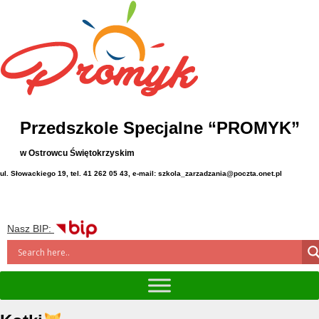
Przedszkole Specjalne “PROMYK”
w Ostrowcu Świętokrzyskim
ul. Słowackiego 19, tel. 41 262 05 43, e-mail: szkola_zarzadzania@poczta.onet.pl
Nasz BIP: