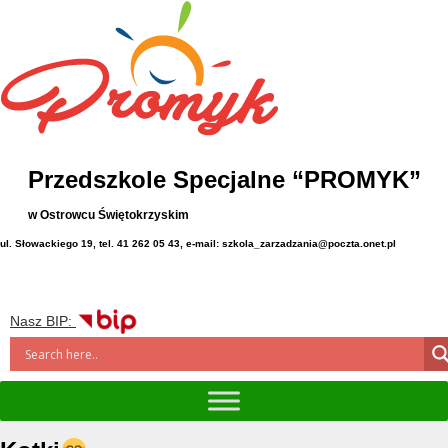
Przedszkole Specjalne “PROMYK”
w Ostrowcu Świętokrzyskim
ul. Słowackiego 19, tel. 41 262 05 43, e-mail: szkola_zarzadzania@poczta.onet.pl
Nasz BIP: