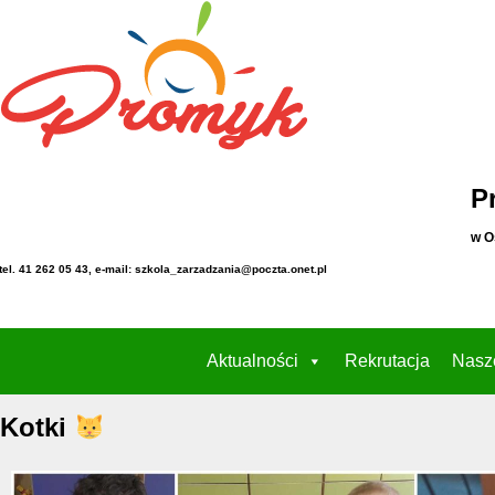
P
w O
tel. 41 262 05 43, e-mail: szkola_zarzadzania@poczta.onet.pl
Aktualności
Rekrutacja
Nasz
Kotki