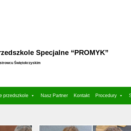
rzedszkole Specjalne “PROMYK”
strowcu Świętokrzyskim
e przedszkole
Nasz Partner
Kontakt
Procedury