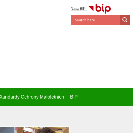
Nasz BIP:
Standardy Ochrony Małoletnich
BIP