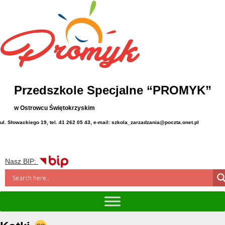
Przedszkole Specjalne “PROMYK”
w Ostrowcu Świętokrzyskim
ul. Słowackiego 19, tel. 41 262 05 43, e-mail: szkola_zarzadzania@poczta.onet.pl
Nasz BIP: