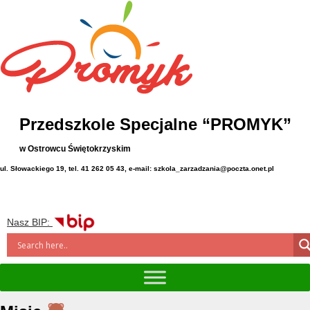
Przedszkole Specjalne “PROMYK”
w Ostrowcu Świętokrzyskim
ul. Słowackiego 19, tel. 41 262 05 43, e-mail: szkola_zarzadzania@poczta.onet.pl
Nasz BIP: