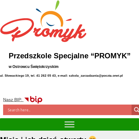
Przedszkole Specjalne “PROMYK”
w Ostrowcu Świętokrzyskim
ul. Słowackiego 19, tel. 41 262 05 43, e-mail: szkola_zarzadzania@poczta.onet.pl
Nasz BIP: