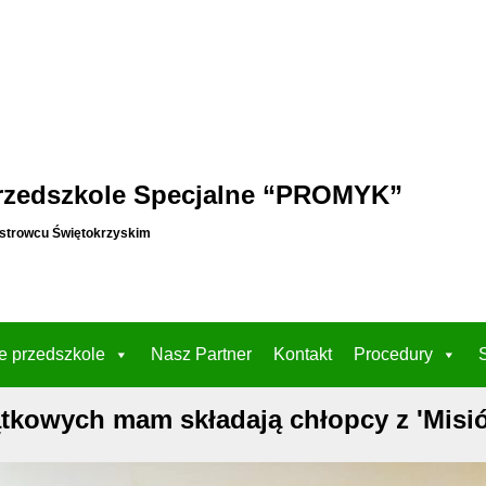
rzedszkole Specjalne “PROMYK”
strowcu Świętokrzyskim
e przedszkole
Nasz Partner
Kontakt
Procedury
ątkowych mam składają chłopcy z 'Misi