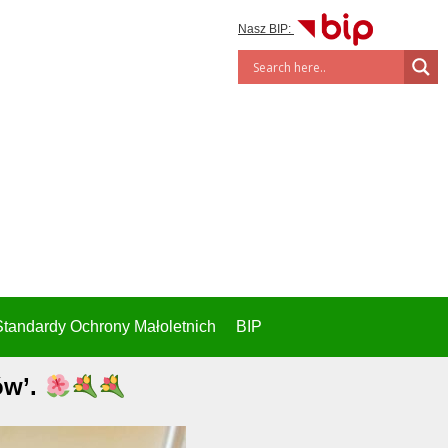
Nasz BIP:
Standardy Ochrony Małoletnich
BIP
ów’.