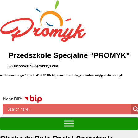
Przedszkole Specjalne “PROMYK”
w Ostrowcu Świętokrzyskim
ul. Słowackiego 19, tel. 41 262 05 43, e-mail: szkola_zarzadzania@poczta.onet.pl
Nasz BIP: