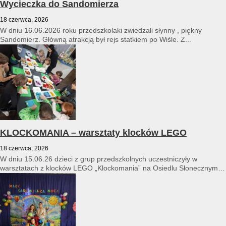
Wycieczka do Sandomierza
18 czerwca, 2026
W dniu 16.06.2026 roku przedszkolaki zwiedzali słynny , piękny
Sandomierz. Główną atrakcją był rejs statkiem po Wiśle. Z...
KLOCKOMANIA – warsztaty klocków LEGO
18 czerwca, 2026
W dniu 15.06.26 dzieci z grup przedszkolnych uczestniczyły w
warsztatach z klocków LEGO „Klockomania” na Osiedlu Słonecznym
14...