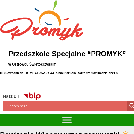
Przedszkole Specjalne “PROMYK”
w Ostrowcu Świętokrzyskim
ul. Słowackiego 19, tel. 41 262 05 43, e-mail: szkola_zarzadzania@poczta.onet.pl
Nasz BIP: