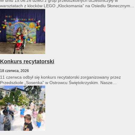
W dniu 15.06.26 dzieci z grup przedszkolnych uczestniczyły w
warsztatach z klocków LEGO „Klockomania” na Osiedlu Słonecznym
14...
Konkurs recytatorski
18 czerwca, 2026
11 czerwca odbył się konkurs recytatorski zorganizowany przez
Przedszkole „Sosenka” w Ostrowcu Świętokrzyskim. Nasze
przedszkole reprezentował Franciszek Karpiński...