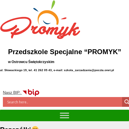
Przedszkole Specjalne “PROMYK”
w Ostrowcu Świętokrzyskim
ul. Słowackiego 19, tel. 41 262 05 43, e-mail: szkola_zarzadzania@poczta.onet.pl
Nasz BIP: