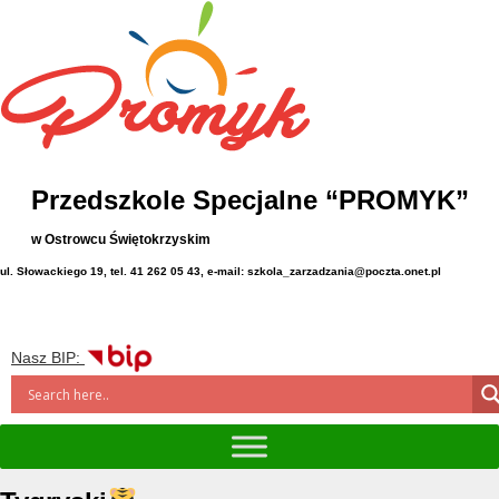
Przedszkole Specjalne “PROMYK”
w Ostrowcu Świętokrzyskim
ul. Słowackiego 19, tel. 41 262 05 43, e-mail: szkola_zarzadzania@poczta.onet.pl
Nasz BIP: