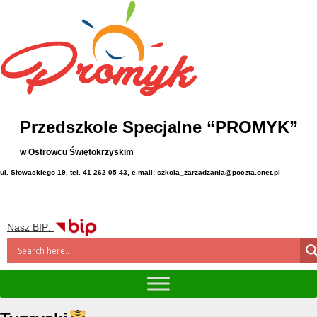
Przedszkole Specjalne “PROMYK”
w Ostrowcu Świętokrzyskim
ul. Słowackiego 19, tel. 41 262 05 43, e-mail: szkola_zarzadzania@poczta.onet.pl
Nasz BIP: