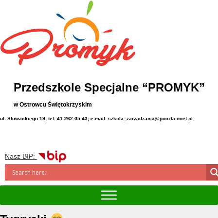
Przedszkole Specjalne “PROMYK”
w Ostrowcu Świętokrzyskim
ul. Słowackiego 19, tel. 41 262 05 43, e-mail: szkola_zarzadzania@poczta.onet.pl
Nasz BIP: