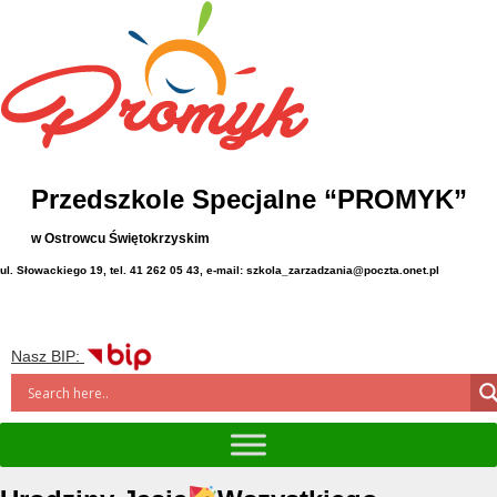
Przedszkole Specjalne “PROMYK”
w Ostrowcu Świętokrzyskim
ul. Słowackiego 19, tel. 41 262 05 43, e-mail: szkola_zarzadzania@poczta.onet.pl
Nasz BIP: