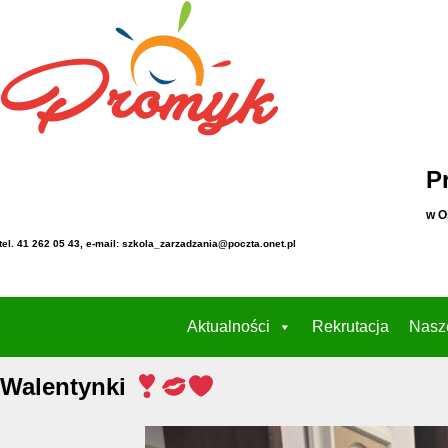
P
w O
tel. 41 262 05 43, e-mail: szkola_zarzadzania@poczta.onet.pl
Aktualności
Rekrutacja
Nasz
Walentynki