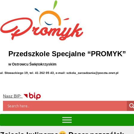
Przedszkole Specjalne “PROMYK”
w Ostrowcu Świętokrzyskim
ul. Słowackiego 19, tel. 41 262 05 43, e-mail: szkola_zarzadzania@poczta.onet.pl
Nasz BIP: