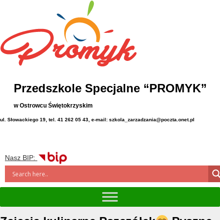
Przedszkole Specjalne “PROMYK”
w Ostrowcu Świętokrzyskim
ul. Słowackiego 19, tel. 41 262 05 43, e-mail: szkola_zarzadzania@poczta.onet.pl
Nasz BIP: