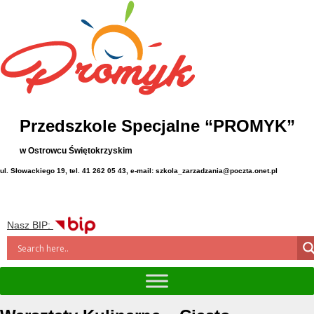
Przedszkole Specjalne “PROMYK”
w Ostrowcu Świętokrzyskim
ul. Słowackiego 19, tel. 41 262 05 43, e-mail: szkola_zarzadzania@poczta.onet.pl
Nasz BIP: