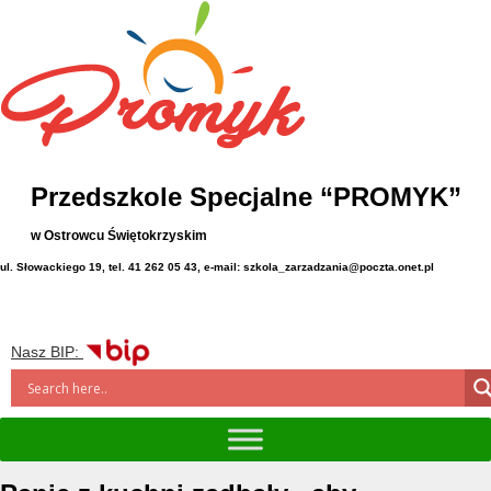
Przedszkole Specjalne “PROMYK”
w Ostrowcu Świętokrzyskim
ul. Słowackiego 19, tel. 41 262 05 43, e-mail: szkola_zarzadzania@poczta.onet.pl
Nasz BIP: