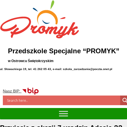
Przedszkole Specjalne “PROMYK”
w Ostrowcu Świętokrzyskim
ul. Słowackiego 19, tel. 41 262 05 43, e-mail: szkola_zarzadzania@poczta.onet.pl
Nasz BIP: